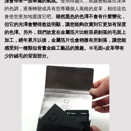
澤
會帶來一股華麗的氣氛。
使用得越久，就越會顯露出深厚
的色調，逐漸轉變成具有您專屬個人風格的皮革，相信這也
會使您更加地愛護它吧。
雖然
黑色
的色澤不會有什麼變化，
但它的光澤會變得愈益明顯，讓您能夠欣賞到它更加有深度
的色澤。另外，我們故意在金屬箔片比較容易剝落的毛面上
加工，經年累月以後，金屬箔片也會稍微有所剝落，讓您能
感受到一種類似骨董金銀工藝品的雅趣。※毛面
=
皮革帶有
少許絨毛的背面部分。