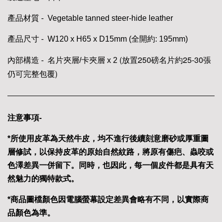
產品材質 - Vegetable tanned steer-hide leather
產品尺寸 - W120 x H65 x D15mm (全開約: 195mm)
(放置250磅名片約25-30張
內部構造 - 名片夾層/卡夾層 x 2
仍可完整包覆)
注意事項-
*所使用皮革為天然牛皮，均不進行後續刻意磨砂或厚重圖
層修試，以保持皮革的原始自然紋路，將原有傷疤、蟲咬或
色澤差異一併留下。同時，也因此，每一個皮件都是具有天
然魅力的獨特款式。
*商品圖檔顏色因電腦螢幕設定差異會略有不同，以實際商
品顏色為準。