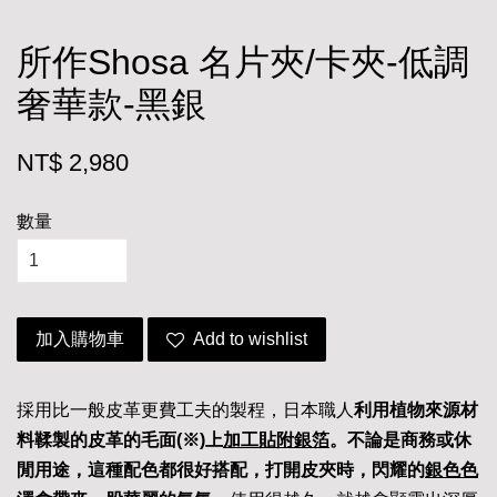
所作Shosa 名片夾/卡夾-低調
奢華款-黑銀
NT$ 2,980
數量
加入購物車
Add to wishlist
採用比一般皮革更費工夫的製程，日本職人
利用植物來源材
料鞣製的皮革的毛面
(
※)
上
加工貼附銀箔
。不論是商務或休
閒用途，這種配色都很好搭配，打開皮夾時，閃耀的
銀色色