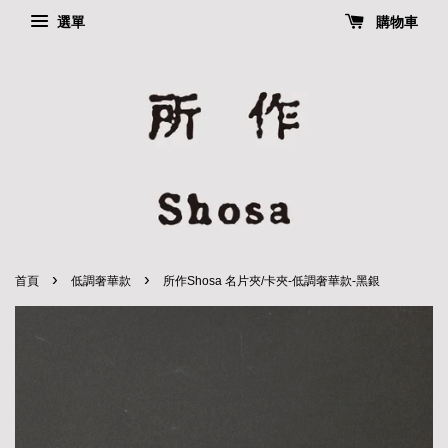
選單
購物車
›
›
首頁
低調奢華款
所作Shosa 名片夾/卡夾-低調奢華款-黑銀