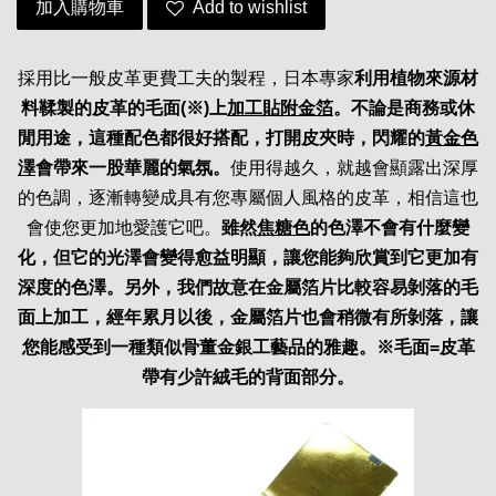
加入購物車
Add to wishlist
採用比一般皮革更費工夫的製程，日本專家
利用植物來源材
料鞣製的皮革的毛面
(
※)
上
加工貼附金箔
。不論是商務或休
閒用途，這種配色都很好搭配，打開皮夾時，閃耀的
黃金色
澤
會帶來一股華麗的氣氛。
使用得越久，就越會顯露出深厚
的色調，逐漸轉變成具有您專屬個人風格的皮革，相信這也
會使您更加地愛護它吧。
雖然
焦糖色
的色澤不會有什麼變
化，但它的光澤會變得愈益明顯，讓您能夠欣賞到它更加有
深度的色澤。另外，我們故意在金屬箔片比較容易剝落的毛
面上加工，經年累月以後，金屬箔片也會稍微有所剝落，讓
您能感受到一種類似骨董金銀工藝品的雅趣。※毛面
=
皮革
帶有少許絨毛的背面部分。