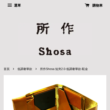
選單
購物車
›
›
首頁
低調奢華款
所作Shosa 短夾2.0-低調奢華款-駝金