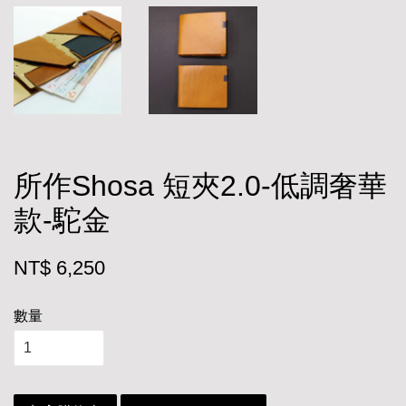
所作Shosa 短夾2.0-低調奢華
款-駝金
NT$ 6,250
數量