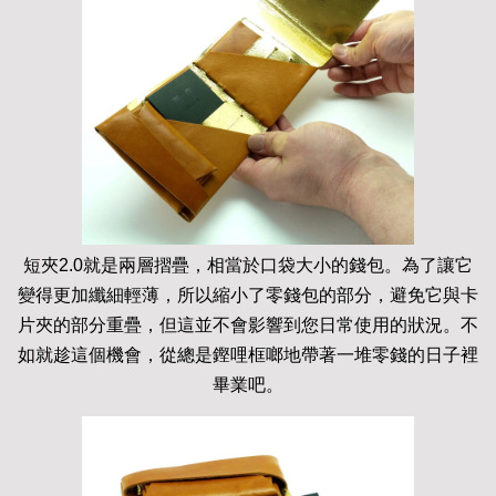
短夾2.0就是兩層摺疊，相當於口袋大小的錢包。為了讓它
變得更加纖細輕薄，所以縮小了零錢包的部分，避免它與卡
片夾的部分重疊，但這並不會影響到您日常使用的狀況。不
如就趁這個機會，從總是鏗哩框啷地帶著一堆零錢的日子裡
畢業吧。