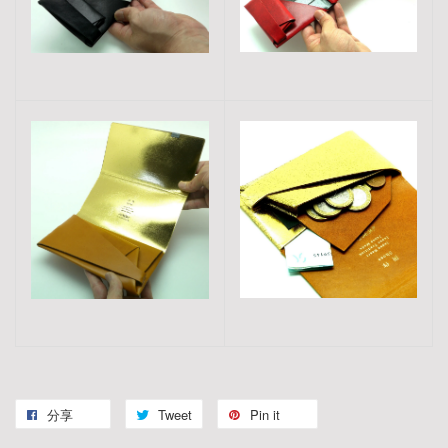
分享
Tweet
Pin it