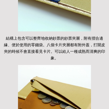
結構上包含可以整齊地收納鈔票的鈔票夾層，附有摺合邊
緣、便於使用的零錢袋。八個卡片夾層都有附外蓋，打開皮
夾的時候不會直接看見卡片。可以給人一種成熟而清爽的印
象。