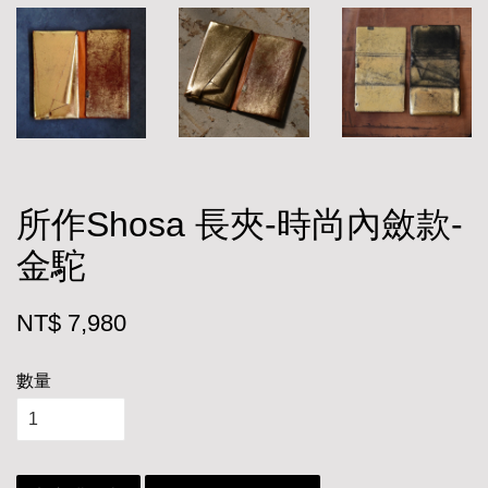
所作Shosa 長夾-時尚內斂款-
金駝
NT$ 7,980
數量