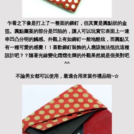
乍看之下像是打上了一整面的鉚釘，但其實是圓點狀的
金
箔
。圓點圖案的部分是凹陷的，讓人可以玩賞它表面上一連
串凹凸分明的觸感。外觀上有如鉚釘一般地酷炫，而圓點又
有一種可愛的感覺！！喜歡鉚釘裝飾的人應該無法抵抗這種
設計吧？？隨著光線變化熠熠生輝的外觀果然就是很美對吧
^^
不論男女都可以使用，最適合用來當作禮品啦~
☆