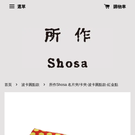
選單
購物車
›
›
首頁
波卡圓點款
所作Shosa 名片夾/卡夾-波卡圓點款-紅金點