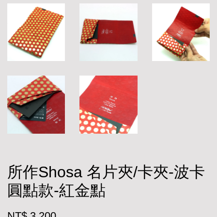
所作Shosa 名片夾/卡夾-波卡
圓點款-紅金點
NT$ 3,200