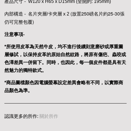
產品尺寸 - W120 x H65 x D15mm (全開約: 195mm)
(放置250磅名片約25-30張
內部構造 - 名片夾層/卡夾層 x 2
仍可完整包覆)
注意事項-
*所使用皮革為天然牛皮，均不進行後續刻意磨砂或厚重圖
層修試，以保持皮革的原始自然紋路，將原有傷疤、蟲咬或
色澤差異一併留下。同時，也因此，每一個皮件都是具有天
然魅力的獨特款式。
*商品圖檔顏色因電腦螢幕設定差異會略有不同，以實際商
品顏色為準。
認識更多的所作:
關於所作