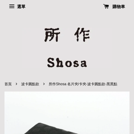
選單
購物車
›
›
首頁
波卡圓點款
所作Shosa 名片夾/卡夾-波卡圓點款-黑黑點