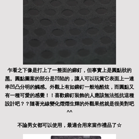
乍看之下像是打上了一整面的鉚釘，但事實上是圓點狀的
黑
。圓點圖案的部分是凹陷的，讓人可以玩賞它表面上一連
串凹凸分明的觸感。外觀上有如鉚釘一般地酷炫，而圓點又
有一種可愛的感覺！！喜歡鉚釘裝飾的人應該無法抵抗這種
設計吧？？隨著光線變化熠熠生輝的外觀果然就是很美對吧
^^
不論男女都可以使用，最適合用來當作禮品了☆