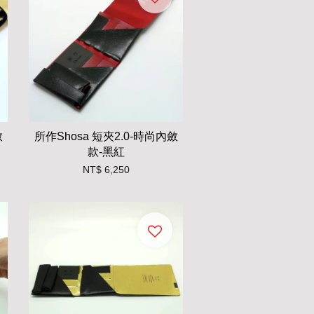
斂
所作Shosa 短夾2.0-時尚內斂
款-黑紅
NT$ 6,250