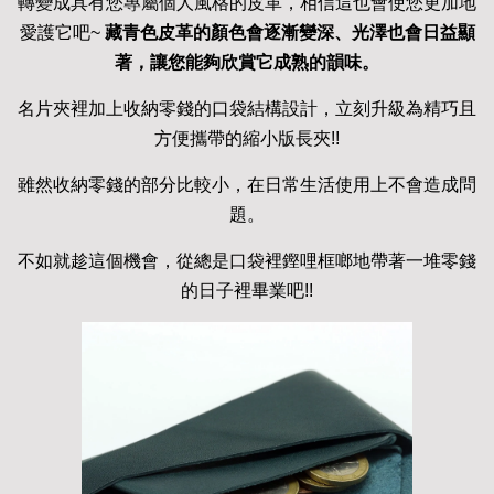
轉變成具有您專屬個人風格的皮革，相信這也會使您更加地
愛護它吧~
藏青色皮革的顏色會逐漸變深、光澤也會日益顯
著，讓您能夠欣賞它成熟的韻味。
名片夾裡加上收納零錢的口袋結構設計，立刻升級為精巧且
方便攜帶的縮小版長夾!!
雖然收納零錢的部分比較小，在日常生活使用上不會造成問
題。
不如就趁這個機會，從總是口袋裡鏗哩框啷地帶著一堆零錢
的日子裡畢業吧!!