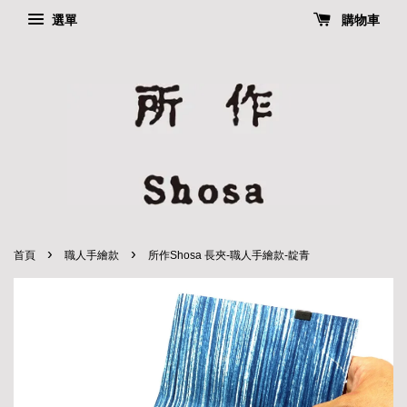
選單
購物車
›
›
首頁
職人手繪款
所作Shosa 長夾-職人手繪款-靛青