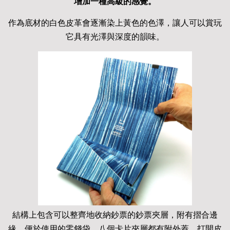
增加一種高級的感覺。
作為底材的白色皮革會逐漸染上黃色的色澤，讓人可以賞玩
它具有光澤與深度的韻味。
結構上包含可以整齊地收納鈔票的鈔票夾層，附有摺合邊
緣、便於使用的零錢袋。八個卡片夾層都有附外蓋，打開皮