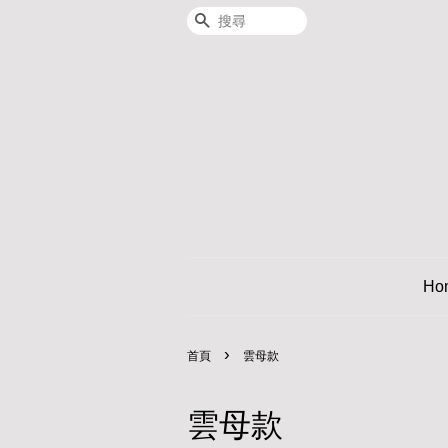
搜尋
Ho
›
首頁
雲母款
雲母款