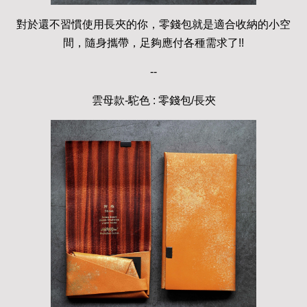
對於還不習慣使用長夾的你，零錢包就是適合收納的小空
間，隨身攜帶，足夠應付各種需求了!!
--
雲母款-駝色 : 零錢包/長夾