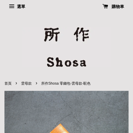
選單
購物車
›
›
首頁
雲母款
所作Shosa 零錢包-雲母款-駝色