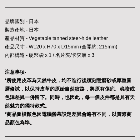
品牌國別 - 日本
製造產地 - 日本
產品材質 - Vegetable tanned steer-hide leather
產品尺寸 - W120 x H70 x D15mm (全開約: 215mm)
內部構造 - 硬幣袋 x 1 / 名片夾/卡夾層 x 3
注意事項-
*所使用皮革為天然牛皮，均不進行後續刻意磨砂或厚重圖
層修試，以保持皮革的原始自然紋路，將原有傷疤、蟲咬或
色澤差異一併留下。同時，也因此，每一個皮件都是具有天
然魅力的獨特款式。
*商品圖檔顏色因電腦螢幕設定差異會略有不同，以實際商
品顏色為準。