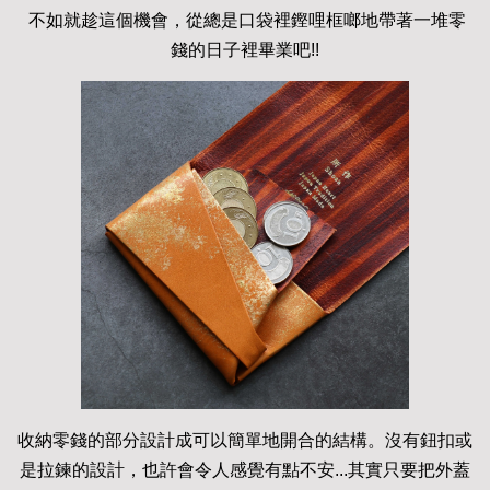
不如就趁這個機會，從總是口袋裡鏗哩框啷地帶著一堆零
錢的日子裡畢業吧!!
收納零錢的部分設計成可以簡單地開合的結構。沒有鈕扣或
是拉鍊的設計，也許會令人感覺有點不安...其實只要把外蓋