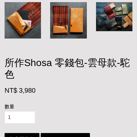
所作Shosa 零錢包-雲母款-駝
色
NT$ 3,980
數量