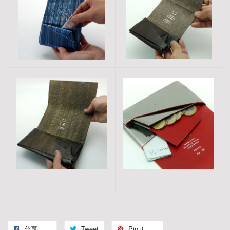
分享
Tweet
Pin it