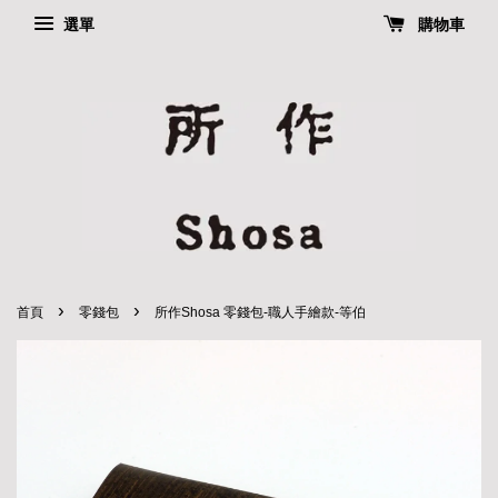
選單
購物車
›
›
首頁
零錢包
所作Shosa 零錢包-職人手繪款-等伯