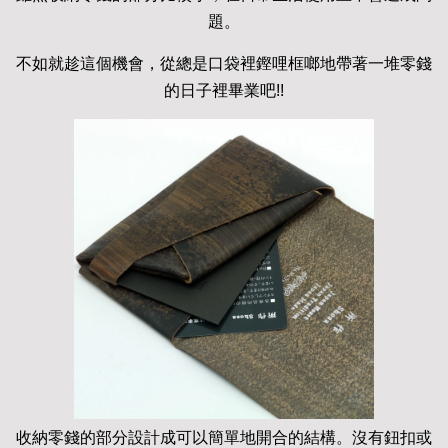
題。
不如就趁這個機會，從總是口袋裡鏗哩框啷地帶著一堆零錢
的日子裡畢業吧!!
收納零錢的部分設計成可以簡單地開合的結構。沒有鈕扣或