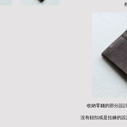
收納零錢的部分設
沒有鈕扣或是拉鍊的設計