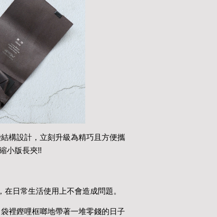
袋結構設計，立刻升級為精巧且方便攜
縮小版長夾!!
，在日常生活使用上不會造成問題。
口袋裡鏗哩框啷地帶著一堆零錢的日子