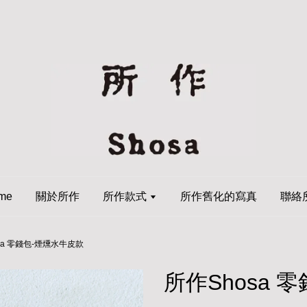
me
關於所作
所作款式
所作舊化的寫真
聯絡
sa 零錢包-煙燻水牛皮款
所作Shosa 