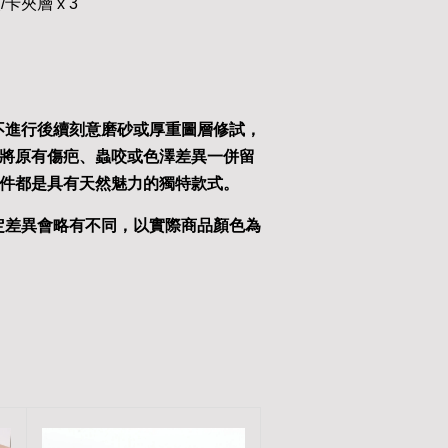
/卡夾層 x 3
不進行後續刻意磨砂或厚重圖層修試，
將原有傷疤、蟲咬或色澤差異一併留
件都是具有天然魅力的獨特款式。
定差異會略有不同，以實際商品顏色為