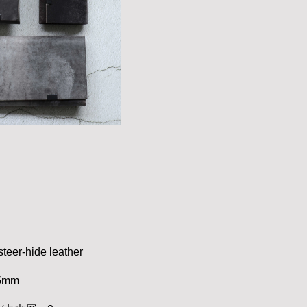
eer-hide leather
5mm