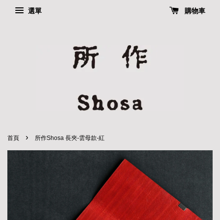
選單
購物車
›
首頁
所作Shosa 長夾-雲母款-紅