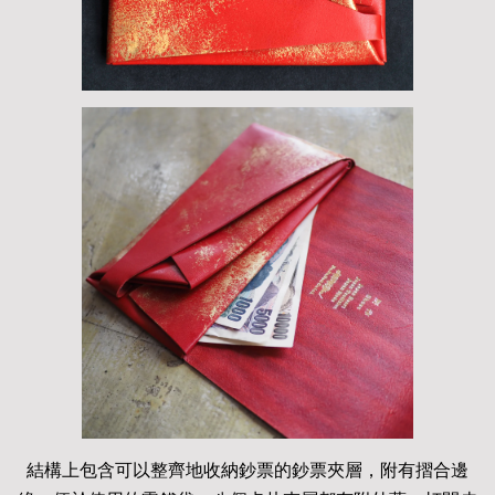
結構上包含可以整齊地收納鈔票的鈔票夾層，附有摺合邊