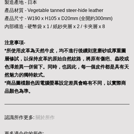
製造產地 - 日本
產品材質 - Vegetable tanned steer-hide leather
產品尺寸 - W190 x H105 x D20mm (全開約300mm)
內部構造 - 硬幣袋 x 1 / 紙鈔夾層 x 2 / 卡夾層 x 8
注意事項-
*所使用皮革為天然牛皮，均不進行後續刻意磨砂或厚重圖
層修試，以保持皮革的原始自然紋路，將原有傷疤、蟲咬或
色澤差異一併留下。同時，也因此，每一個皮件都是具有天
然魅力的獨特款式。
*商品圖檔顏色因電腦螢幕設定差異會略有不同，以實際商
品顏色為準。
認識所作更多:
關於所作
更多適合你的所作: