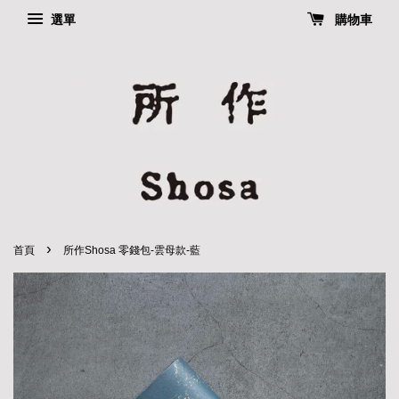
選單
購物車
›
首頁
所作Shosa 零錢包-雲母款-藍