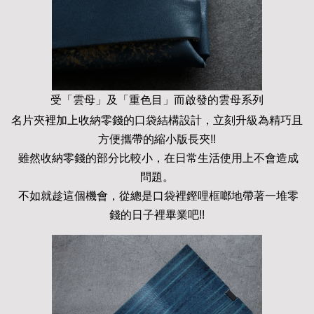
受「雲母」及「重色目」而啟發的雲母系列
名片夾裡加上收納零錢的口袋結構設計，立刻升級為精巧且
方便攜帶的縮小版長夾!!
雖然收納零錢的部分比較小，在日常生活使用上不會造成
問題。
不如就趁這個機會，從總是口袋裡鏗哩框啷地帶著一堆零
錢的日子裡畢業吧!!