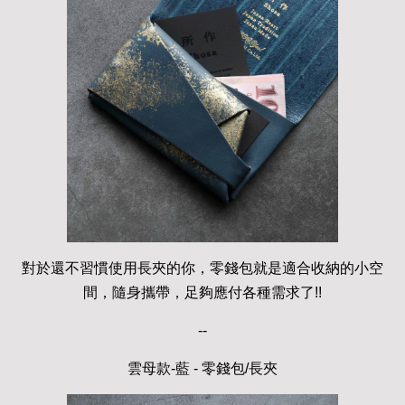
對於還不習慣使用長夾的你，零錢包就是適合收納的小空
間，隨身攜帶，足夠應付各種需求了!!
--
雲母款-藍 - 零錢包/長夾