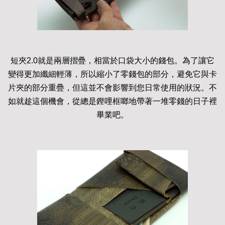
短夾2.0就是兩層摺疊，相當於口袋大小的錢包。為了讓它
變得更加纖細輕薄，所以縮小了零錢包的部分，避免它與卡
片夾的部分重疊，但這並不會影響到您日常使用的狀況。不
如就趁這個機會，從總是鏗哩框啷地帶著一堆零錢的日子裡
畢業吧。