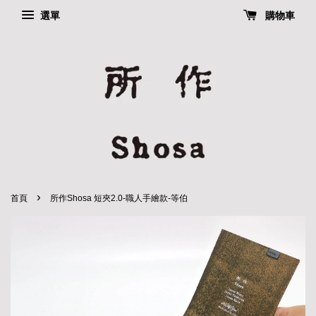
選單
購物車
›
首頁
所作Shosa 短夾2.0-職人手繪款-等伯