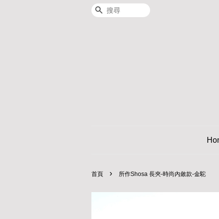
搜尋
Ho
›
首頁
所作Shosa 長夾-時尚內斂款-金駝