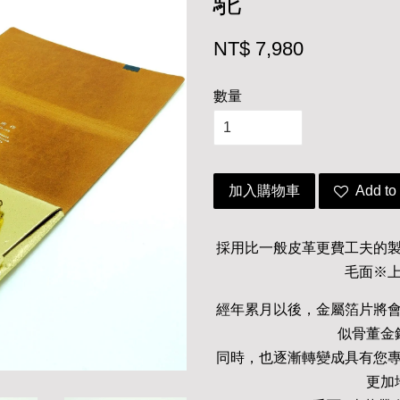
駝
NT$ 7,980
數量
加入購物車
Add to 
採用比一般皮革更費工夫的
毛面※
經年累月以後，金屬箔片將
似骨董金
同時，也逐漸轉變成具有您
更加