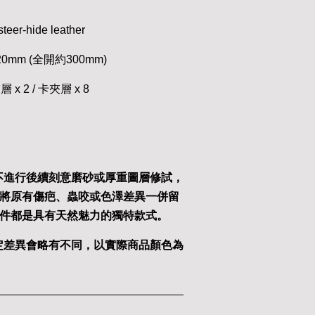
eer-hide leather
D20mm (全開約300mm)
 x 2 / 卡夾層 x 8
不進行後續刻意磨砂或厚重圖層修試，
將原有傷疤、蟲咬或色澤差異一併留
件都是具有天然魅力的獨特款式。
定差異會略有不同，以實際商品顏色為