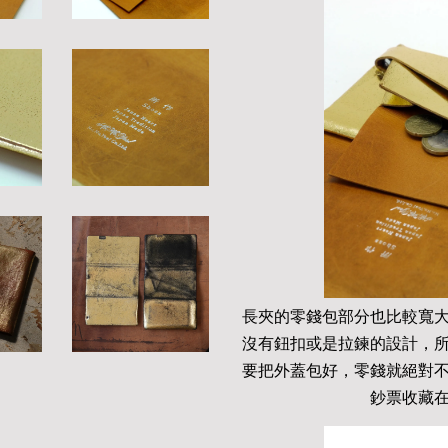
長夾的零錢包部分也比較寬
沒有鈕扣或是拉鍊的設計，
要把外蓋包好，零錢就絕對
鈔票收藏