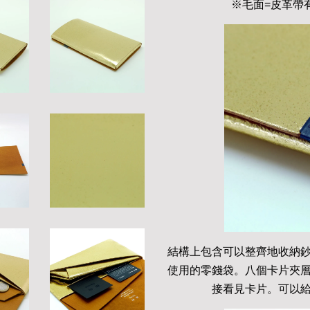
※毛面=皮革帶
結構上包含可以整齊地收納
使用的零錢袋。八個卡片夾
接看見卡片。可以