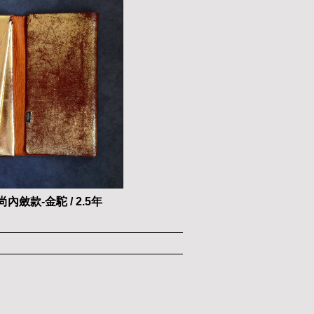
內斂款-金駝 / 2.5年