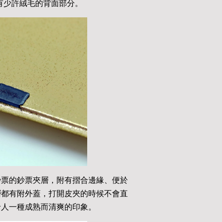
有少許絨毛的背面部分。
鈔票的鈔票夾層，附有摺合邊緣、便於
層都有附外蓋，打開皮夾的時候不會直
給人一種成熟而清爽的印象。