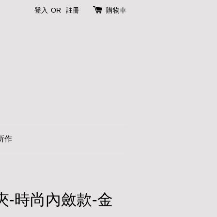
登入
OR
註冊
購物車
所作
長夾-時尚內斂款-金