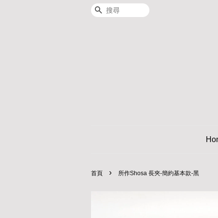
搜尋
Ho
›
首頁
所作Shosa 長夾-簡約基本款-黑