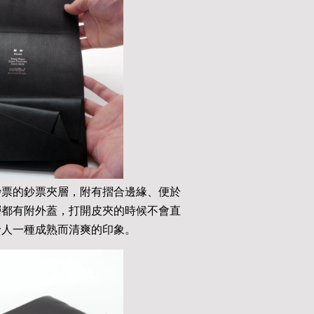
鈔票的鈔票夾層，附有摺合邊緣、便於
層都有附外蓋，打開皮夾的時候不會直
給人一種成熟而清爽的印象。