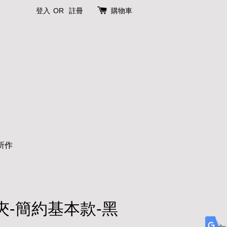
登入
OR
註冊
購物車
所作
長夾-簡約基本款-黑