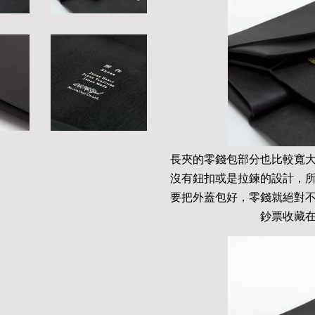
長夾的零錢包部分也比較寬
沒有鈕扣或是拉鍊的設計，
要把外蓋包好，零錢就絕對
鈔票收藏