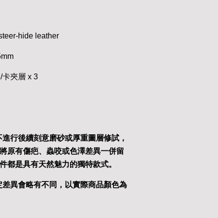
eer-hide leather
5mm
/卡夾層 x 3
不進行後續刻意磨砂或厚重圖層修試，
將原有傷疤、蟲咬或色澤差異一併留
件都是具有天然魅力的獨特款式。
定差異會略有不同，以實際商品顏色為