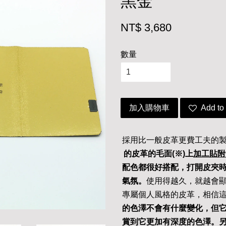
黑金
NT$ 3,680
數量
加入購物車
Add to 
採用比一般皮革更費工夫的
的皮革的毛面
(
※)
上
加工貼附
配色都很好搭配，打開皮夾
氣氛。
使用得越久，就越會
專屬個人風格的皮革，相信
的色澤不會有什麼變化，但
賞到它更加有深度的色澤。