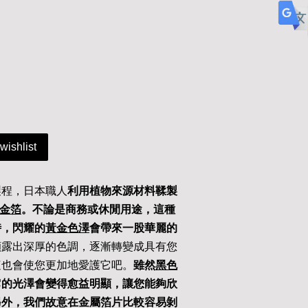
wishlist
製程，日本職人
利用植物來源材料鞣製
金箔
。不論是商務或休閒用途，這種
時，閃耀的
黃金色澤
會帶來一股華麗的
顯露出深厚的色調，逐漸轉變成具有您
這也會使您更加地愛護它吧。
雖然
黑色
它的光澤會變得愈益明顯，讓您能夠欣
另外，我們故意在金屬箔片比較容易剝