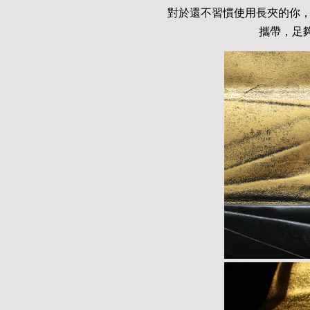
對於還不習慣使用長夾的你
攜帶，足夠