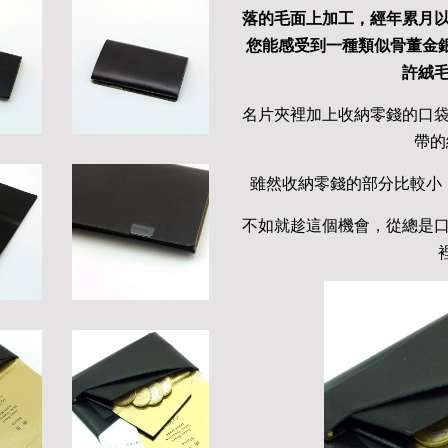
落的毛面上加工，經年累月
您能感受到一種類似骨董金
許絨
名片夾裡加上收納零錢的口
帶的
雖然收納零錢的部分比較小
不如就趁這個機會，從總是