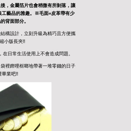
以後，金屬箔片也會稍微有所剝落，讓
銀工藝品的雅趣。※毛面
=
皮革帶有少
毛的背面部分。
袋結構設計，立刻升級為精巧且方便攜
縮小版長夾!!
，在日常生活使用上不會造成問題。
口袋裡鏗哩框啷地帶著一堆零錢的日子
裡畢業吧!!