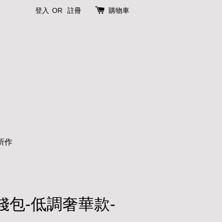
登入
OR
註冊
購物車
所作
零錢包-低調奢華款-