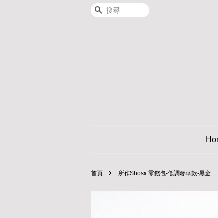
搜尋
Ho
›
首頁
所作Shosa 零錢包-低調奢華款-黑金