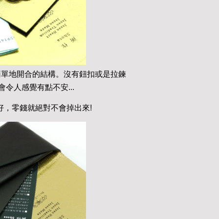
簡單地開合的結構。沒有鈕扣或是拉鍊
令人感覺有點不安...
好，零錢就絕對不會掉出來!